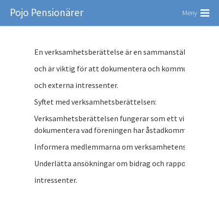
Pojo Pensionärer
Meny
En verksamhetsberättelse är en sammanställning av fö
och är viktig för att dokumentera och kommunicera f
och externa intressenter.
Syftet med verksamhetsberättelsen:
Verksamhetsberättelsen fungerar som ett viktigt doku
dokumentera vad föreningen har åstadkommit under år
Informera medlemmarna om verksamhetens framsteg 
Underlätta ansökningar om bidrag och rapportering ti
intressenter.