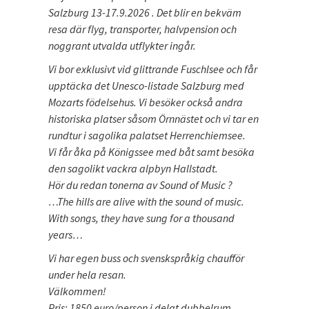
Salzburg 13-17.9.2026 . Det blir en bekväm
resa där flyg, transporter, halvpension och
noggrant utvalda utflykter ingår.
Vi bor exklusivt vid glittrande Fuschlsee och får
upptäcka det Unesco-listade Salzburg med
Mozarts födelsehus. Vi besöker också andra
historiska platser såsom Örnnästet och vi tar en
rundtur i sagolika palatset Herrenchiemsee.
Vi får åka på Königssee med båt samt besöka
den sagolikt vackra alpbyn Hallstadt.
Hör du redan tonerna av Sound of Music ?
…The hills are alive with the sound of music.
With songs, they have sung for a thousand
years…
Vi har egen buss och svenskspråkig chaufför
under hela resan.
Välkommen!
Pris: 1850 euro/person i delat dubbelrum.