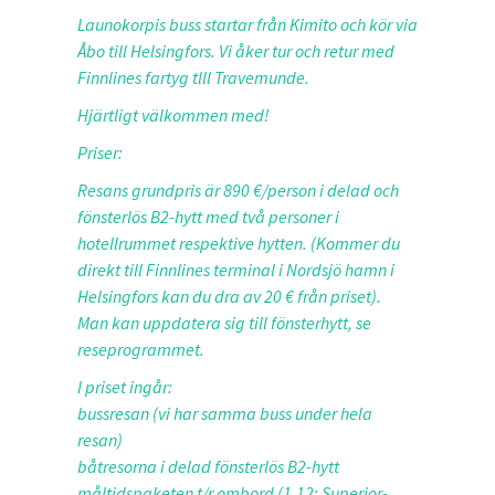
Launokorpis buss startar från Kimito och kör via
Åbo till Helsingfors. Vi åker tur och retur med
Finnlines fartyg tlll Travemunde.
Hjärtligt välkommen med!
Priser:
Resans grundpris är 890 €/person i delad och
fönsterlös B2-hytt med två personer i
hotellrummet respektive hytten. (Kommer du
direkt till Finnlines terminal i Nordsjö hamn i
Helsingfors kan du dra av 20 € från priset).
Man kan uppdatera sig till fönsterhytt, se
reseprogrammet.
I priset ingår:
bussresan (vi har samma buss under hela
resan)
båtresorna i delad fönsterlös B2-hytt
måltidspaketen t/r ombord (1.12: Superior-