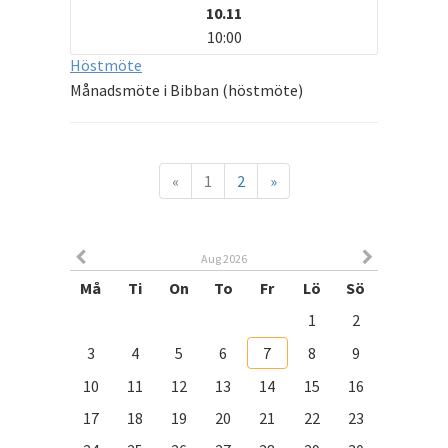
10.11
10:00
Höstmöte
Månadsmöte i Bibban (höstmöte)
«
1
2
»
Aug 2026
Må
Ti
On
To
Fr
Lö
Sö
1
2
3
4
5
6
7
8
9
10
11
12
13
14
15
16
17
18
19
20
21
22
23